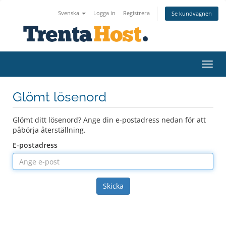
Svenska
Logga in
Registrera
Se kundvagnen
Växla
Glömt lösenord
Glömt ditt lösenord? Ange din e-postadress nedan för att
påbörja återställning.
E-postadress
Skicka