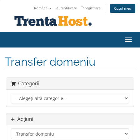
Română
Autentificare
Înregistrare
Coșul meu
Navig
Transfer domeniu
Categorii
Acțiuni