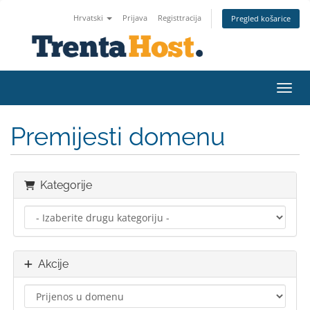
Hrvatski
Prijava
Registtracija
Pregled košarice
Preba
Premijesti domenu
Kategorije
Akcije