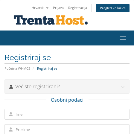
Hrvatski
Prijava
Registtracija
Pregled košarice
Preba
Registriraj se
Početna WHMCS
Registriraj se
Već ste registrirani?
Osobni podaci