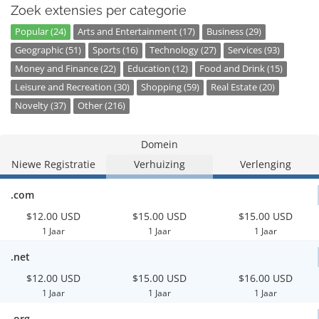
Zoek extensies per categorie
Popular (24)
Arts and Entertainment (17)
Business (29)
Geographic (51)
Sports (16)
Technology (27)
Services (93)
Money and Finance (22)
Education (12)
Food and Drink (15)
Leisure and Recreation (30)
Shopping (59)
Real Estate (20)
Novelty (37)
Other (216)
Domein
Niewe Registratie
Verhuizing
Verlenging
.com
$12.00 USD
$15.00 USD
$15.00 USD
1 Jaar
1 Jaar
1 Jaar
.net
$12.00 USD
$15.00 USD
$16.00 USD
1 Jaar
1 Jaar
1 Jaar
.org